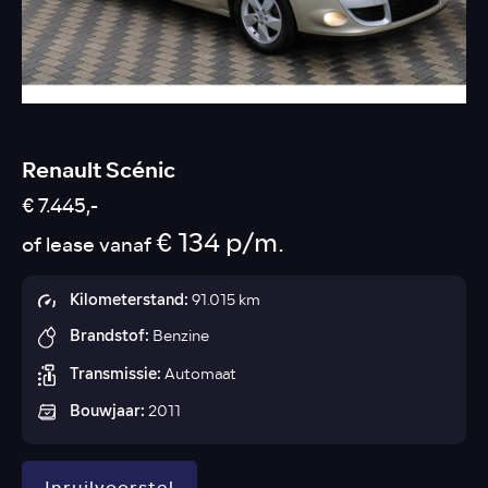
Renault Scénic
€ 7.445,-
€ 134 p/m.
of lease vanaf
Kilometerstand:
91.015 km
Brandstof:
Benzine
Transmissie:
Automaat
Bouwjaar:
2011
Inruilvoorstel