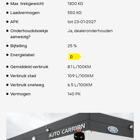
Max. trekgewicht
1300 KG
Laadvermogen
550 KG
APK
tot 23-01-2027
Onderhoudsboekje
Ja, dealeronderhouden
aanwezig?
Bijtelling
25 %
Energielabel
Gemiddeld verbruik
8.1 L/100KM
Verbruik stad
10.9 L/100KM
Verbruik snelweg
6.5 L/100KM
Vermogen
140 PK