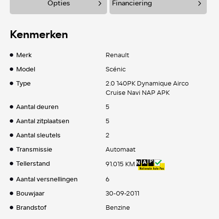
Opties
Financiering
Kenmerken
Merk
Renault
Model
Scénic
Type
2.0 140PK Dynamique Airco
Cruise Navi NAP APK
Aantal deuren
5
Aantal zitplaatsen
5
Aantal sleutels
2
Transmissie
Automaat
Tellerstand
91.015 KM
Aantal versnellingen
6
Bouwjaar
30-09-2011
Brandstof
Benzine