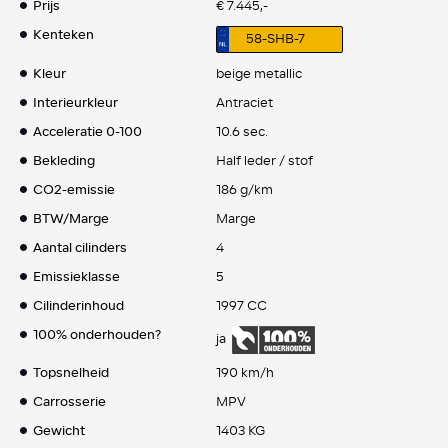
Prijs
€ 7.445,-
Kenteken
58-SHB-7
Kleur
beige metallic
Interieurkleur
Antraciet
Acceleratie 0-100
10.6 sec.
Bekleding
Half leder / stof
CO2-emissie
186 g/km
BTW/Marge
Marge
Aantal cilinders
4
Emissieklasse
5
Cilinderinhoud
1997 CC
100% onderhouden?
ja
Topsnelheid
190 km/h
Carrosserie
MPV
Gewicht
1403 KG