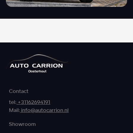
Contact
tel:
+31162694191
Mail:
info@autocarrion.nl
Showroom