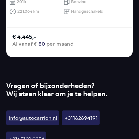
2016
Benzine
221.064 km
Handgeschakeld
€ 4.445,-
Al vanaf €
80
per maand
Vragen of bijzonderheden?
Wij staan klaar om je te helpen.
info@autocarrion.nl
+31162694191