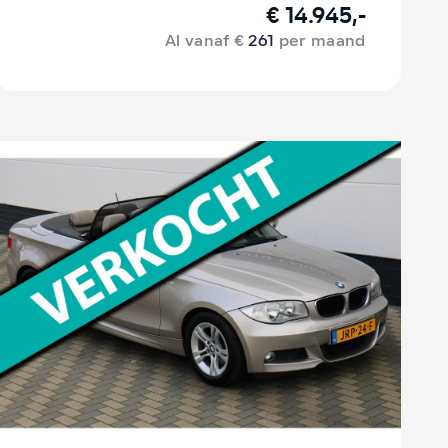
€ 14.945,-
Al vanaf €
261
per maand