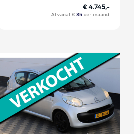
€ 4.745,-
Al vanaf €
85
per maand