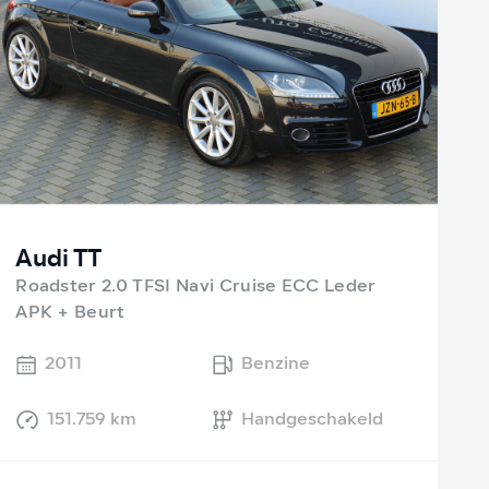
Audi TT
Roadster 2.0 TFSI Navi Cruise ECC Leder
APK + Beurt
2011
Benzine
151.759 km
Handgeschakeld