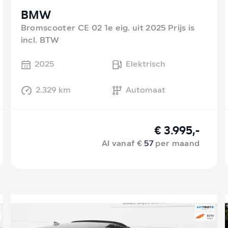
BMW
Bromscooter CE 02 1e eig. uit 2025 Prijs is
incl. BTW
2025
Elektrisch
2.329 km
Automaat
€ 3.995,-
Al vanaf €
57
per maand