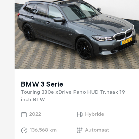
BMW 3 Serie
Touring 330e xDrive Pano HUD Tr.haak 19
inch BTW
2022
Hybride
136.568 km
Automaat