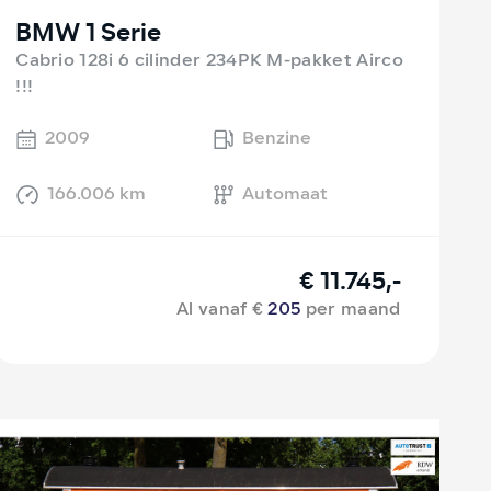
BMW 1 Serie
Cabrio 128i 6 cilinder 234PK M-pakket Airco
!!!
2009
Benzine
166.006 km
Automaat
€ 11.745,-
Al vanaf €
205
per maand