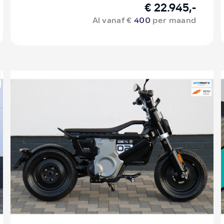
€ 22.945,-
Al vanaf €
400
per maand