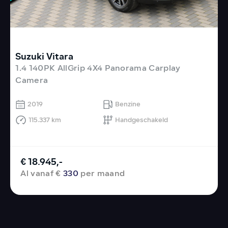
Suzuki Vitara
F
1.4 140PK AllGrip 4X4 Panorama Carplay
C
Camera
2019
Benzine
115.337 km
Handgeschakeld
€ 18.945,-
Al vanaf €
330
per maand