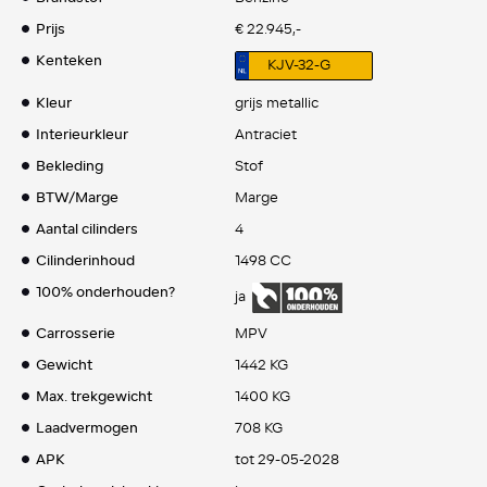
Prijs
€ 22.945,-
Kenteken
KJV-32-G
Kleur
grijs metallic
Interieurkleur
Antraciet
Bekleding
Stof
BTW/Marge
Marge
Aantal cilinders
4
Cilinderinhoud
1498 CC
100% onderhouden?
ja
Carrosserie
MPV
Gewicht
1442 KG
Max. trekgewicht
1400 KG
Laadvermogen
708 KG
APK
tot 29-05-2028