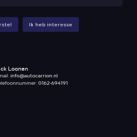
rstel
Ik heb interesse
ick Loonen
info@autocarrion.nl
mail:
0162-694191
elefoonnummer: