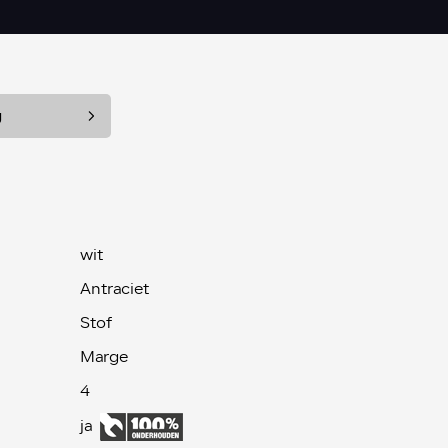
g
wit
Antraciet
Stof
Marge
4
ja