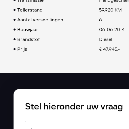
Transmissie
Handgeschak
Tellerstand
59.920 KM
Aantal versnellingen
6
Bouwjaar
06-06-2014
Brandstof
Diesel
Prijs
€ 47.945,-
Stel hieronder uw vraag