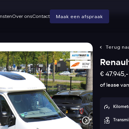
nsten
Over ons
Contact
Maak een afspraak
Terug na
Renaul
€ 47.945,-
of lease va
Kilomet
Transmi