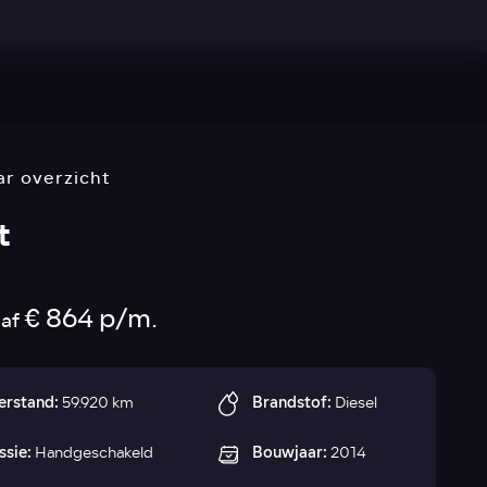
ar overzicht
t
€ 864 p/m.
naf
erstand:
Brandstof:
59.920 km
Diesel
ssie:
Bouwjaar:
Handgeschakeld
2014