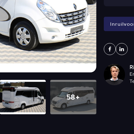
Inruilvoo
R
E
T
58+