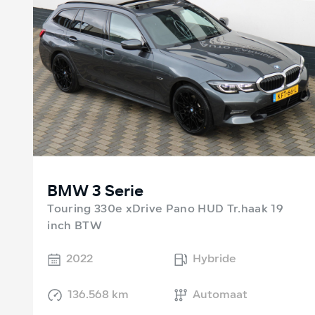
BMW 3 Serie
Touring 330e xDrive Pano HUD Tr.haak 19
inch BTW
2022
Hybride
136.568 km
Automaat