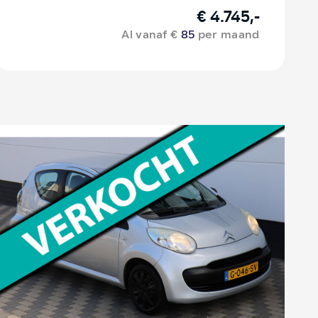
€ 4.745,-
Al vanaf €
85
per maand