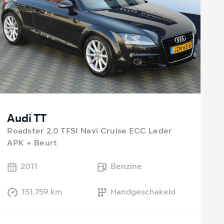
Audi TT
Roadster 2.0 TFSI Navi Cruise ECC Leder
APK + Beurt
2011
Benzine
151.759 km
Handgeschakeld