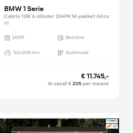
BMW 1 Serie
Cabrio 128i 6 cilinder 234PK M-pakket Airco
!!!
2009
Benzine
166.006 km
Automaat
€ 11.745,-
Al vanaf €
205
per maand