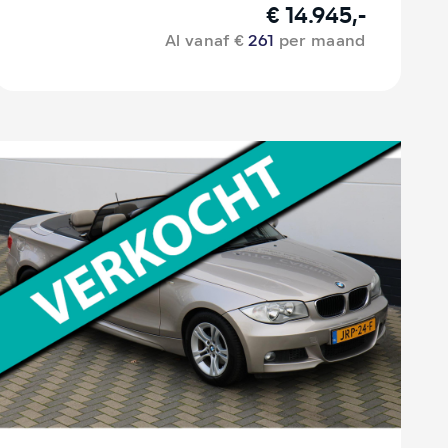
€ 14.945,-
Al vanaf €
261
per maand