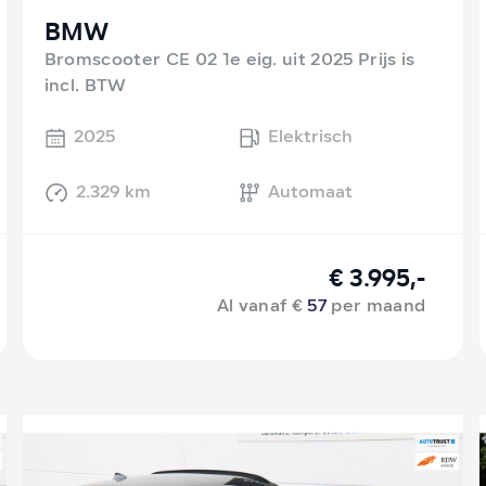
BMW
Bromscooter CE 02 1e eig. uit 2025 Prijs is
incl. BTW
2025
Elektrisch
2.329 km
Automaat
€ 3.995,-
Al vanaf €
57
per maand