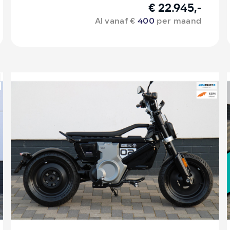
€ 22.945,-
Al vanaf €
400
per maand