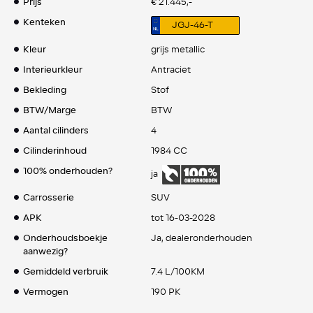
Prijs
€ 21.445,-
Kenteken
JGJ-46-T
Kleur
grijs metallic
Interieurkleur
Antraciet
Bekleding
Stof
BTW/Marge
BTW
Aantal cilinders
4
Cilinderinhoud
1984 CC
100% onderhouden?
ja
Carrosserie
SUV
APK
tot 16-03-2028
Onderhoudsboekje
Ja, dealeronderhouden
aanwezig?
Gemiddeld verbruik
7.4 L/100KM
Vermogen
190 PK