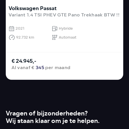
Volkswagen Passat
H
Variant 1.4 TSI PHEV GTE Pano Trekhaak BTW !!
1
2021
Hybride
92.732 km
Automaat
€ 24.945,-
Al vanaf €
345
per maand
Vragen of bijzonderheden?
Wij staan klaar om je te helpen.