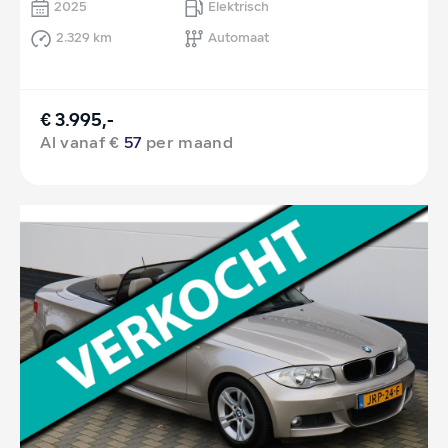
2025
Elektrisch
2.329 km
Automaat
€ 3.995,-
Al vanaf €
57
per maand