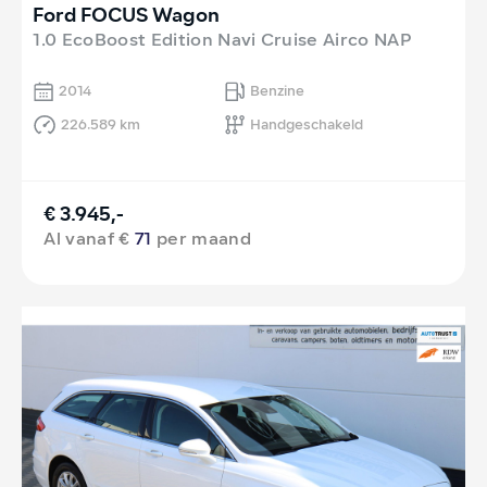
Ford FOCUS Wagon
1.0 EcoBoost Edition Navi Cruise Airco NAP
2014
Benzine
226.589 km
Handgeschakeld
€ 3.945,-
Al vanaf €
71
per maand