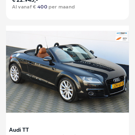
€ 22.945,-
Al vanaf €
400
per maand
Audi TT