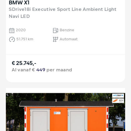
BMW X1
SDrive18i Executive Sport Line Ambient Light
Navi LED
2020
Benzine
51.751 km
Automaat
€ 25.745,-
Al vanaf €
449
per maand