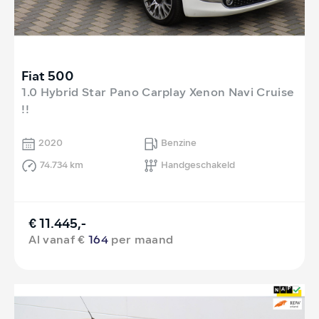
Fiat 500
1.0 Hybrid Star Pano Carplay Xenon Navi Cruise
!!
2020
Benzine
74.734 km
Handgeschakeld
€ 11.445,-
Al vanaf €
164
per maand