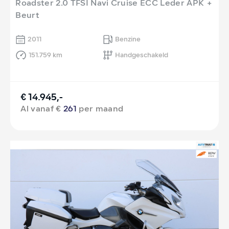
Roadster 2.0 TFSI Navi Cruise ECC Leder APK +
Beurt
2011
Benzine
151.759 km
Handgeschakeld
€ 14.945,-
Al vanaf €
261
per maand