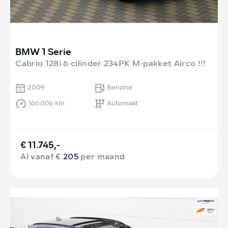
BMW 1 Serie
Cabrio 128i 6 cilinder 234PK M-pakket Airco !!!
2009
Benzine
166.006 km
Automaat
€ 11.745,-
Al vanaf €
205
per maand