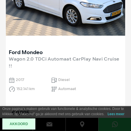
Ford Mondeo
Wagon 2.0 TDCi Automaat CarPlay Navi Cruise
!!
2017
Diesel
152.141 km
Automaat
Onze pagina’s maken gebruik van functionele & analytische cookies. Door te
€ 9.995,-
klikken op "Akkoord" ga je akkoord met ons gebruik van cookies.
Lees meer
Al vanaf €
180
per maand
AKKOORD