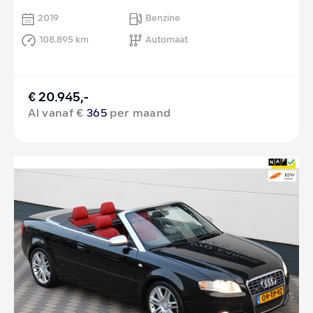
2019
Benzine
108.895 km
Automaat
€ 20.945,-
Al vanaf €
365
per maand