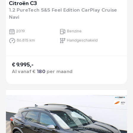
Citroën C3
1.2 PureTech S&S Feel Edition CarPlay Cruise
Navi
2019
Benzine
86.815 km
Handgeschakeld
€ 9.995,-
Al vanaf €
180
per maand