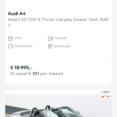
Audi A4
Avant 35 TFSI S-Tronic Carplay Dealer Ond. NAP
!!
2019
Hybride
149.069 km
Automaat
€ 18.995,-
Al vanaf €
331
per maand