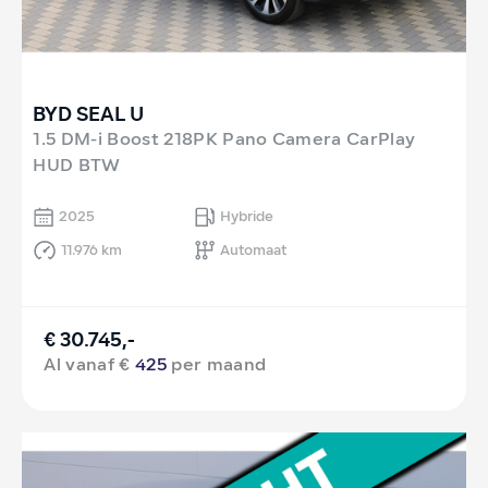
BYD SEAL U
1.5 DM-i Boost 218PK Pano Camera CarPlay
HUD BTW
2025
Hybride
11.976 km
Automaat
€ 30.745,-
Al vanaf €
425
per maand