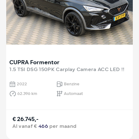
CUPRA Formentor
1.5 TSI DSG 150PK Carplay Camera ACC LED !!
2022
Benzine
62.396 km
Automaat
€ 26.745,-
Al vanaf €
466
per maand