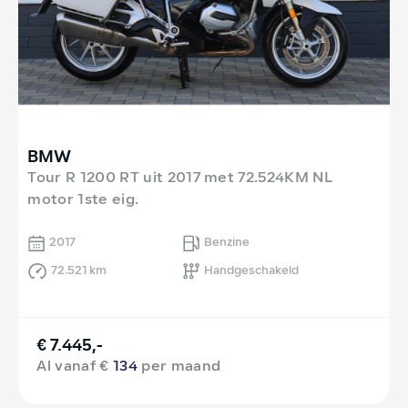
BMW
Tour R 1200 RT uit 2017 met 72.524KM NL
motor 1ste eig.
2017
Benzine
72.521 km
Handgeschakeld
€ 7.445,-
Al vanaf €
134
per maand