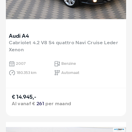
Audi A4
Cabriolet 4.2 V8 S4 quattro Navi Cruise Leder
Xenon
2007
Benzine
180.353 km
Automaat
€ 14.945,-
Al vanaf €
261
per maand