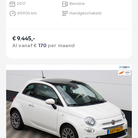
2017
Benzine
69.906 km
Handgeschakeld
€ 9.445,-
Al vanaf €
170
per maand