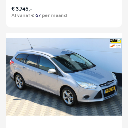
€ 3.745,-
Al vanaf €
67
per maand