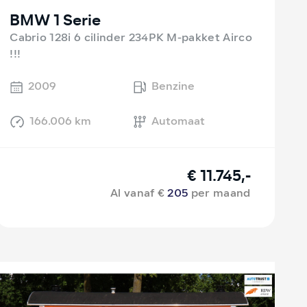
BMW 1 Serie
Cabrio 128i 6 cilinder 234PK M-pakket Airco
!!!
2009
Benzine
166.006 km
Automaat
€ 11.745,-
Al vanaf €
205
per maand