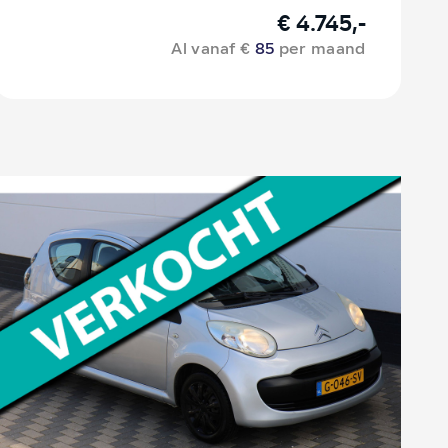
€ 4.745,-
Al vanaf €
85
per maand