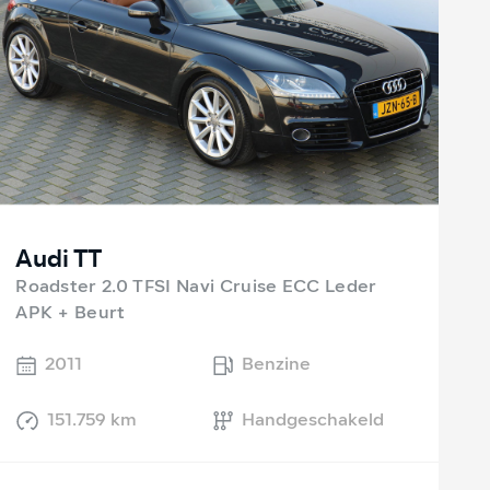
Audi TT
Roadster 2.0 TFSI Navi Cruise ECC Leder
APK + Beurt
2011
Benzine
151.759 km
Handgeschakeld