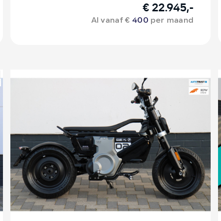
€ 22.945,-
Al vanaf €
400
per maand