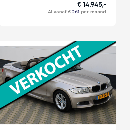
€ 14.945,-
Al vanaf €
261
per maand