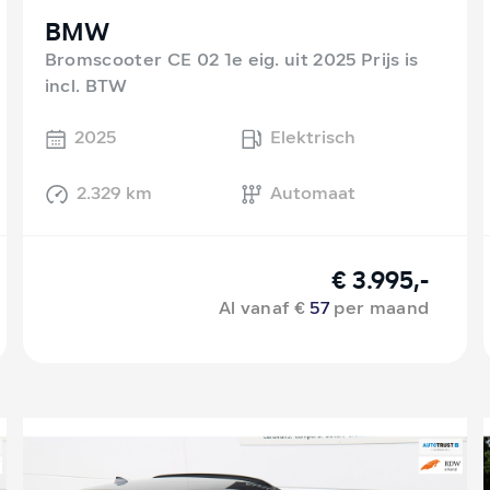
BMW
Bromscooter CE 02 1e eig. uit 2025 Prijs is
incl. BTW
2025
Elektrisch
2.329 km
Automaat
€ 3.995,-
Al vanaf €
57
per maand