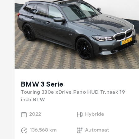
BMW 3 Serie
Touring 330e xDrive Pano HUD Tr.haak 19
inch BTW
2022
Hybride
136.568 km
Automaat