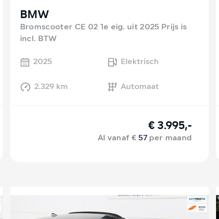
BMW
Bromscooter CE 02 1e eig. uit 2025 Prijs is
incl. BTW
2025
Elektrisch
2.329 km
Automaat
€ 3.995,-
Al vanaf €
57
per maand