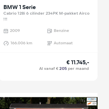
BMW 1 Serie
Cabrio 128i 6 cilinder 234PK M-pakket Airco
!!!
2009
Benzine
166.006 km
Automaat
€ 11.745,-
Al vanaf €
205
per maand