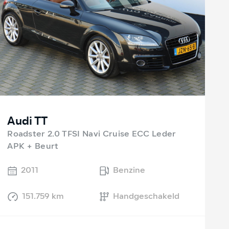
Audi TT
Roadster 2.0 TFSI Navi Cruise ECC Leder
APK + Beurt
2011
Benzine
151.759 km
Handgeschakeld