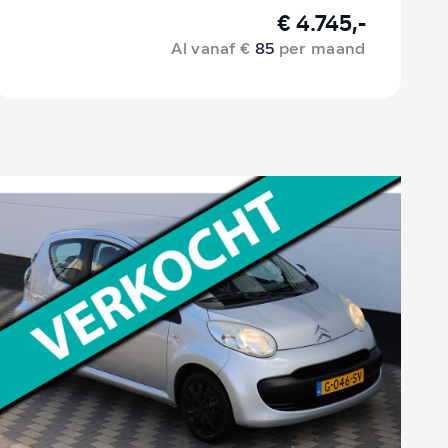
€ 4.745,-
Al vanaf €
85
per maand