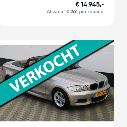
€ 14.945,-
Al vanaf €
261
per maand