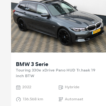
BMW 3 Serie
Touring 330e xDrive Pano HUD Tr.haak 19
inch BTW
2022
Hybride
136.568 km
Automaat