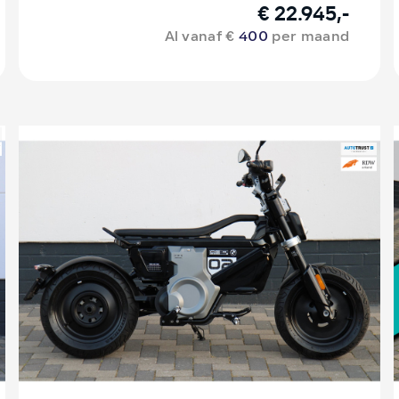
€ 22.945,-
Al vanaf €
400
per maand