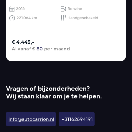
2016
Benzine
221.064 km
Handgeschakeld
€ 4.445,-
Al vanaf €
80
per maand
Vragen of bijzonderheden?
Wij staan klaar om je te helpen.
info@autocarrion.nl
+31162694191