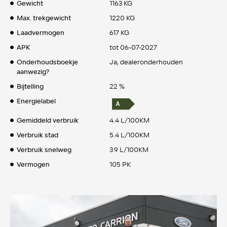
Gewicht
1163 KG
Max. trekgewicht
1220 KG
Laadvermogen
617 KG
APK
tot 06-07-2027
Onderhoudsboekje
Ja, dealeronderhouden
aanwezig?
Bijtelling
22 %
Energielabel
Gemiddeld verbruik
4.4 L/100KM
Verbruik stad
5.4 L/100KM
Verbruik snelweg
3.9 L/100KM
Vermogen
105 PK