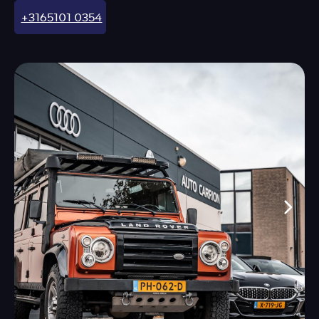
+3165101 0354