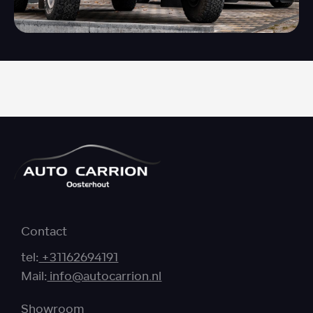
Contact
tel:
+31162694191
Mail:
info@autocarrion.nl
Showroom