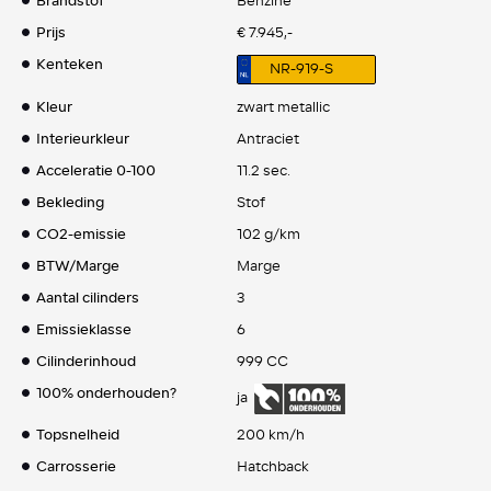
Brandstof
Benzine
Prijs
€ 7.945,-
Kenteken
NR-919-S
Kleur
zwart metallic
Interieurkleur
Antraciet
Acceleratie 0-100
11.2 sec.
Bekleding
Stof
CO2-emissie
102 g/km
BTW/Marge
Marge
Aantal cilinders
3
Emissieklasse
6
Cilinderinhoud
999 CC
100% onderhouden?
ja
Topsnelheid
200 km/h
Carrosserie
Hatchback