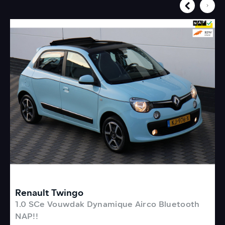
Renault Twingo
B
1.0 SCe Vouwdak Dynamique Airco Bluetooth
C
NAP!!
o