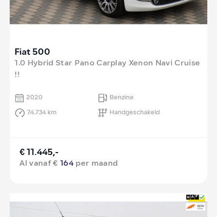
Fiat 500
1.0 Hybrid Star Pano Carplay Xenon Navi Cruise
!!
2020
Benzine
74.734 km
Handgeschakeld
€ 11.445,-
Al vanaf €
164
per maand