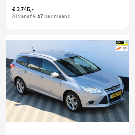
€ 3.745,-
Al vanaf €
67
per maand