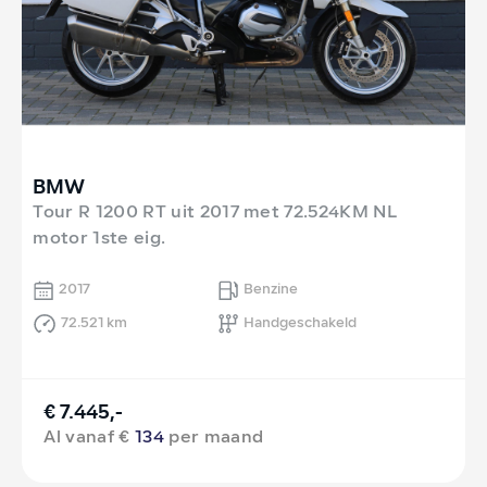
BMW
Tour R 1200 RT uit 2017 met 72.524KM NL
motor 1ste eig.
2017
Benzine
72.521 km
Handgeschakeld
€ 7.445,-
Al vanaf €
134
per maand