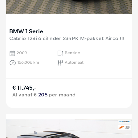
BMW 1 Serie
Cabrio 128i 6 cilinder 234PK M-pakket Airco !!!
2009
Benzine
166.006 km
Automaat
€ 11.745,-
Al vanaf €
205
per maand