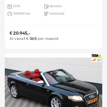
2019
Benzine
108.895 km
Automaat
€ 20.945,-
Al vanaf €
365
per maand