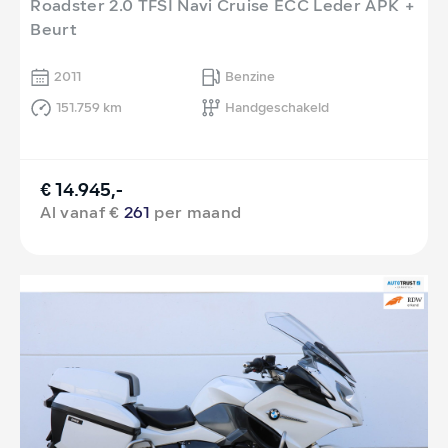
Roadster 2.0 TFSI Navi Cruise ECC Leder APK +
Beurt
2011
Benzine
151.759 km
Handgeschakeld
€ 14.945,-
Al vanaf €
261
per maand