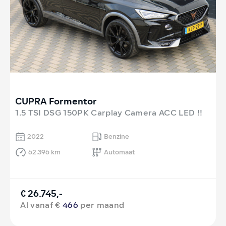
CUPRA Formentor
1.5 TSI DSG 150PK Carplay Camera ACC LED !!
2022
Benzine
62.396 km
Automaat
€ 26.745,-
Al vanaf €
466
per maand