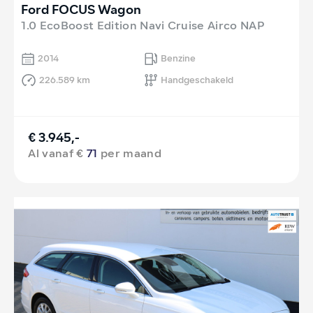
Ford FOCUS Wagon
1.0 EcoBoost Edition Navi Cruise Airco NAP
2014
Benzine
226.589 km
Handgeschakeld
€ 3.945,-
Al vanaf €
71
per maand