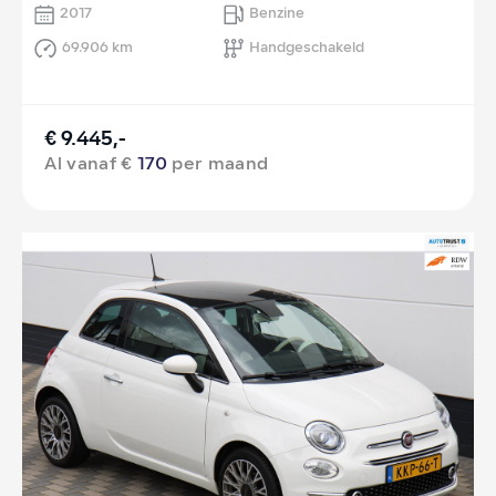
2017
Benzine
69.906 km
Handgeschakeld
€ 9.445,-
Al vanaf €
170
per maand