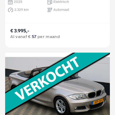
2025
Elektrisch
2.329 km
Automaat
€ 3.995,-
Al vanaf €
57
per maand