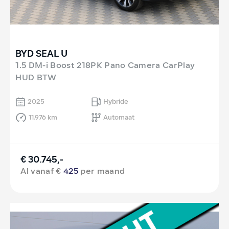
BYD SEAL U
1.5 DM-i Boost 218PK Pano Camera CarPlay
HUD BTW
2025
Hybride
11.976 km
Automaat
€ 30.745,-
Al vanaf €
425
per maand