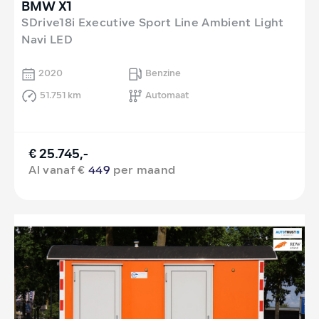
BMW X1
SDrive18i Executive Sport Line Ambient Light
Navi LED
2020
Benzine
51.751 km
Automaat
€ 25.745,-
Al vanaf €
449
per maand