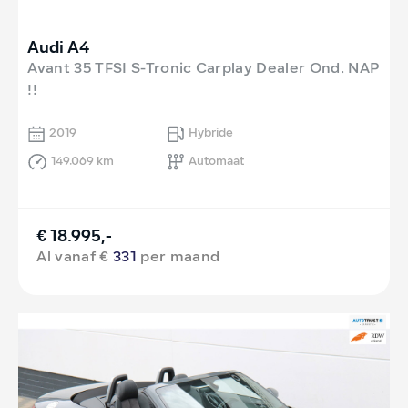
Audi A4
Avant 35 TFSI S-Tronic Carplay Dealer Ond. NAP
!!
2019
Hybride
149.069 km
Automaat
€ 18.995,-
Al vanaf €
331
per maand