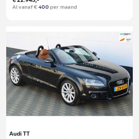
€ 22.945,-
Al vanaf €
400
per maand
Audi TT