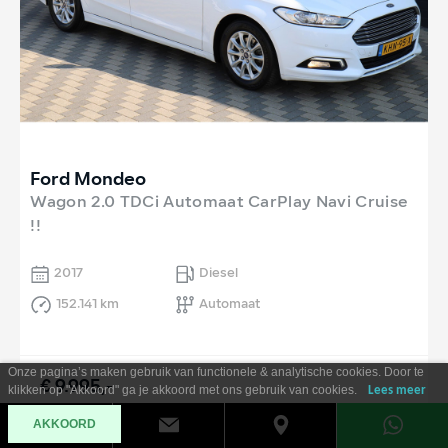
Ford Mondeo
Wagon 2.0 TDCi Automaat CarPlay Navi Cruise
!!
2017
Diesel
152.141 km
Automaat
Onze pagina’s maken gebruik van functionele & analytische cookies. Door te
€ 9.995,-
klikken op "Akkoord" ga je akkoord met ons gebruik van cookies.
Lees meer
Al vanaf €
180
per maand
AKKOORD