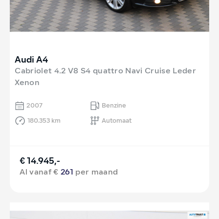
Audi A4
Cabriolet 4.2 V8 S4 quattro Navi Cruise Leder
Xenon
2007
Benzine
180.353 km
Automaat
€ 14.945,-
Al vanaf €
261
per maand