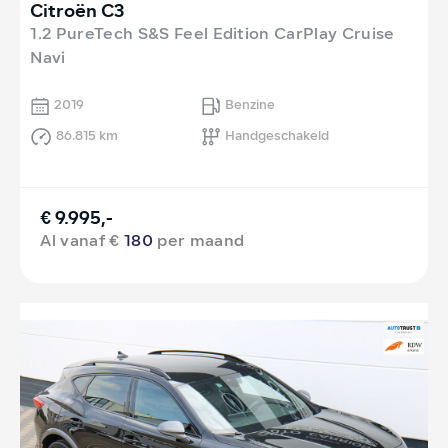
Citroën C3
1.2 PureTech S&S Feel Edition CarPlay Cruise
Navi
2019
Benzine
86.815 km
Handgeschakeld
€ 9.995,-
Al vanaf €
180
per maand