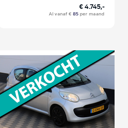
€ 4.745,-
Al vanaf €
85
per maand