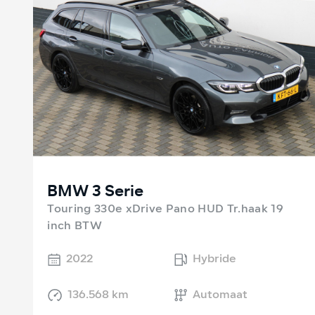
BMW 3 Serie
Touring 330e xDrive Pano HUD Tr.haak 19
inch BTW
2022
Hybride
136.568 km
Automaat