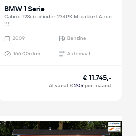
BMW 1 Serie
Cabrio 128i 6 cilinder 234PK M-pakket Airco
!!!
2009
Benzine
166.006 km
Automaat
€ 11.745,-
Al vanaf €
205
per maand