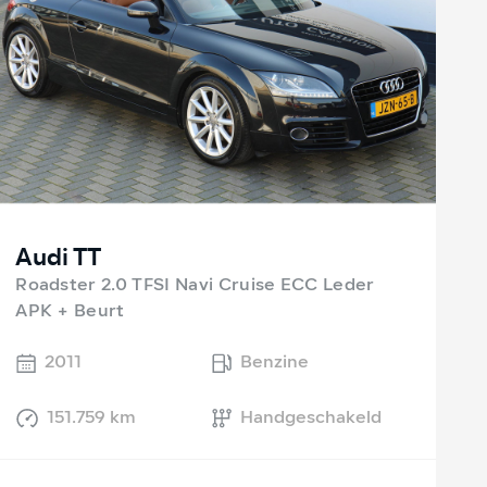
Audi TT
Roadster 2.0 TFSI Navi Cruise ECC Leder
APK + Beurt
2011
Benzine
151.759 km
Handgeschakeld