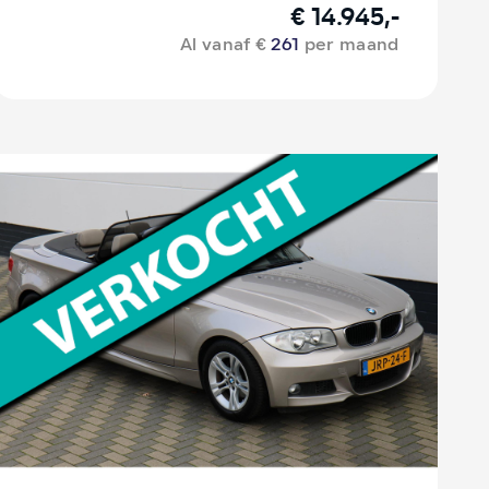
€ 14.945,-
Al vanaf €
261
per maand