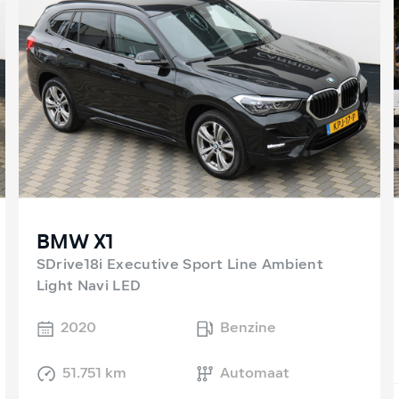
BMW X1
SDrive18i Executive Sport Line Ambient
Light Navi LED
2020
Benzine
51.751 km
Automaat