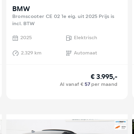
BMW
Bromscooter CE 02 1e eig. uit 2025 Prijs is
incl. BTW
2025
Elektrisch
2.329 km
Automaat
€ 3.995,-
Al vanaf €
57
per maand