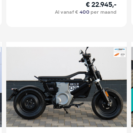
€ 22.945,-
Al vanaf €
400
per maand